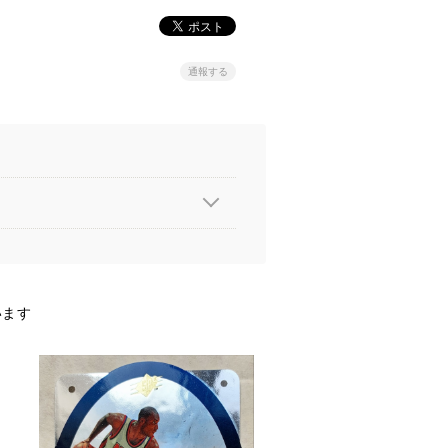
通報する
います