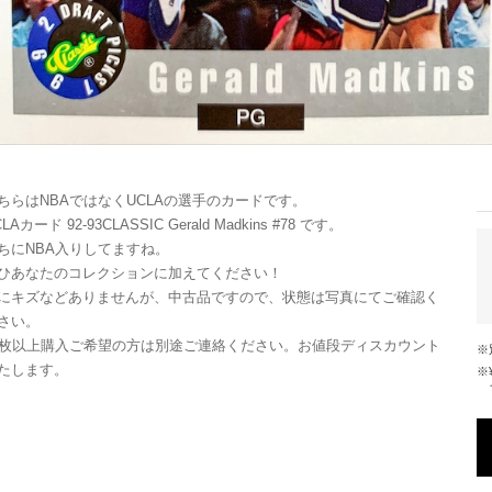
ちらはNBAではなくUCLAの選手のカードです。
LAカード 92-93CLASSIC Gerald Madkins #78 です。
ちにNBA入りしてますね。
ひあなたのコレクションに加えてください！
にキズなどありませんが、中古品ですので、状態は写真にてご確認く
さい。
0枚以上購入ご希望の方は別途ご連絡ください。お値段ディスカウント
たします。
※¥10,000以上のご注文で国内送料が無