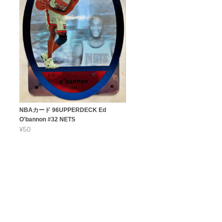
NBAカード 96UPPERDECK Ed
O'bannon #32 NETS
¥50