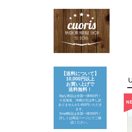
【送料について】
10,000円以上
お買い上げで
送料無料！
Bigな商品は全国一律850円！
※北海道、沖縄の方は申し訳
ありませんが1,450円いただき
ます。
Small商品は全国一律300円！
詳しくは商品ページにてご確
認ください。