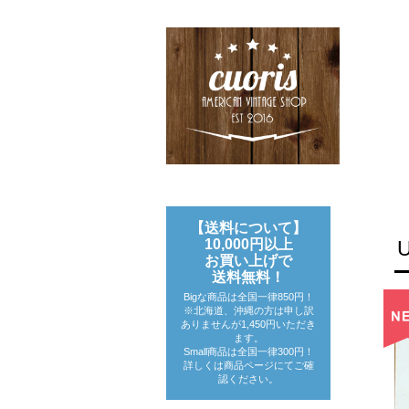
【送料について】
10,000円以上
お買い上げで
送料無料！
Bigな商品は全国一律850円！
※北海道、沖縄の方は申し訳
ありませんが1,450円いただき
ます。
Small商品は全国一律300円！
詳しくは商品ページにてご確
認ください。