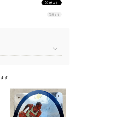
通報する
います