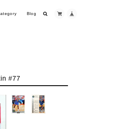
ategory
Blog
in #77