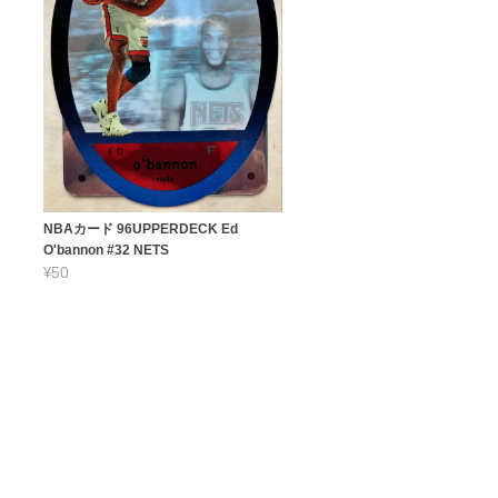
NBAカード 96UPPERDECK Ed
O'bannon #32 NETS
¥50