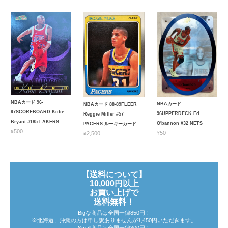
NBAカード 96-
NBAカード
NBAカード 88-89FLEER
97SCOREBOARD Kobe
96UPPERDECK Ed
Reggie Miller #57
Bryant #185 LAKERS
O'bannon #32 NETS
PACERS ルーキーカード
¥500
¥50
¥2,500
【送料について】
10,000円以上
お買い上げで
送料無料！
Bigな商品は全国一律850円！
※北海道、沖縄の方は申し訳ありませんが1,450円いただきます。
Small商品は全国一律300円！