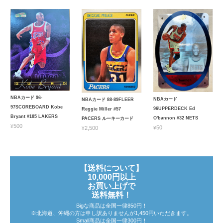
NBAカード 96-
NBAカード
NBAカード 88-89FLEER
97SCOREBOARD Kobe
96UPPERDECK Ed
Reggie Miller #57
Bryant #185 LAKERS
O'bannon #32 NETS
PACERS ルーキーカード
¥500
¥50
¥2,500
【送料について】
10,000円以上
お買い上げで
送料無料！
Bigな商品は全国一律850円！
※北海道、沖縄の方は申し訳ありませんが1,450円いただきます。
Small商品は全国一律300円！