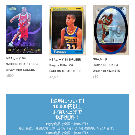
NBAカード 96-
NBAカード
NBAカード 88-89FLEER
97SCOREBOARD Kobe
96UPPERDECK Ed
Reggie Miller #57
Bryant #185 LAKERS
O'bannon #32 NETS
PACERS ルーキーカード
¥500
¥50
¥2,500
【送料について】
10,000円以上
お買い上げで
送料無料！
Bigな商品は全国一律850円！
※北海道、沖縄の方は申し訳ありませんが1,450円いただきます。
Small商品は全国一律300円！