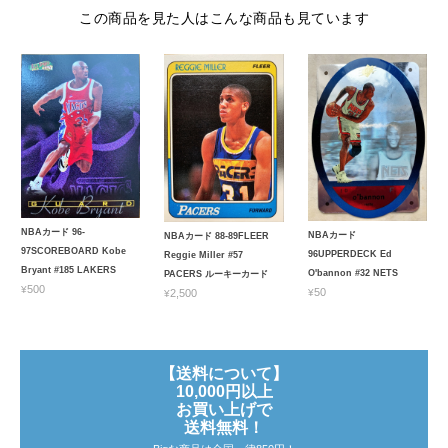
この商品を見た人はこんな商品も見ています
NBAカード 96-
NBAカード
NBAカード 88-89FLEER
97SCOREBOARD Kobe
96UPPERDECK Ed
Reggie Miller #57
Bryant #185 LAKERS
O'bannon #32 NETS
PACERS ルーキーカード
¥500
¥50
¥2,500
【送料について】
10,000円以上
お買い上げで
送料無料！