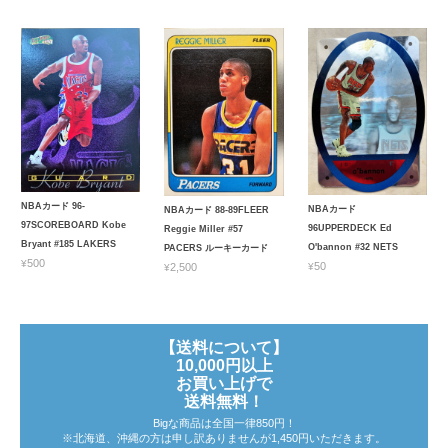
NBAカード 96-
NBAカード
NBAカード 88-89FLEER
97SCOREBOARD Kobe
96UPPERDECK Ed
Reggie Miller #57
Bryant #185 LAKERS
O'bannon #32 NETS
PACERS ルーキーカード
¥500
¥50
¥2,500
【送料について】
10,000円以上
お買い上げで
送料無料！
Bigな商品は全国一律850円！
※北海道、沖縄の方は申し訳ありませんが1,450円いただきます。