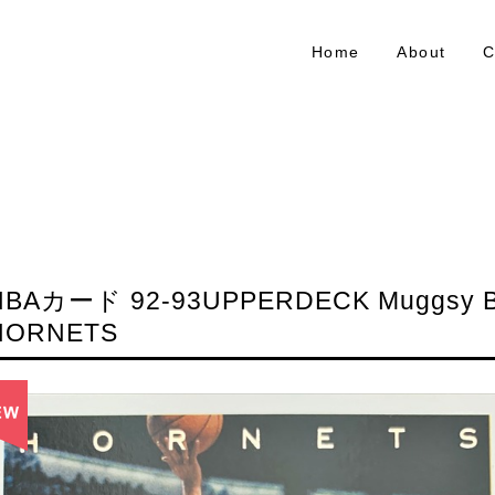
Home
About
C
NBAカード 92-93UPPERDECK Muggsy B
HORNETS