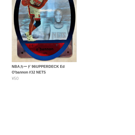
NBAカード 96UPPERDECK Ed
O'bannon #32 NETS
¥50