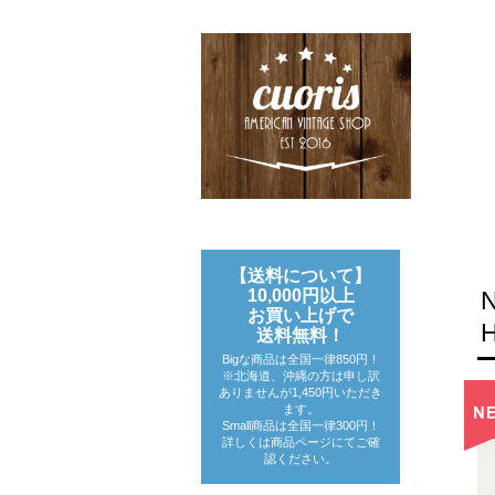
【送料について】
10,000円以上
お買い上げで
送料無料！
Bigな商品は全国一律850円！
※北海道、沖縄の方は申し訳
ありませんが1,450円いただき
ます。
Small商品は全国一律300円！
詳しくは商品ページにてご確
認ください。