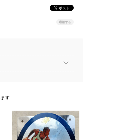
通報する
います