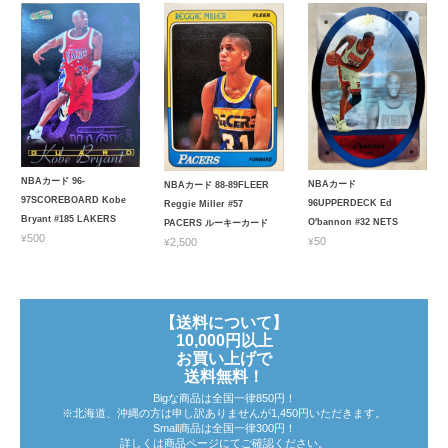
NBAカード 96-
NBAカード
NBAカード 88-89FLEER
97SCOREBOARD Kobe
96UPPERDECK Ed
Reggie Miller #57
Bryant #185 LAKERS
O'bannon #32 NETS
PACERS ルーキーカード
¥500
¥50
¥2,500
【送料について】
10,000円以上
お買い上げで
送料無料！
Bigな商品は全国一律850円！
※北海道、沖縄の方は申し訳ありませんが1,450円いただきます。
Small商品は全国一律300円！
詳しくは商品ページにてご確認ください。