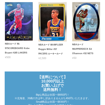
NBAカード 96-
NBAカード
NBAカード 88-89FLEER
97SCOREBOARD Kobe
96UPPERDECK Ed
Reggie Miller #57
Bryant #185 LAKERS
O'bannon #32 NETS
PACERS ルーキーカード
¥500
¥50
¥2,500
【送料について】
10,000円以上
お買い上げで
送料無料！
Bigな商品は全国一律850円！
※北海道、沖縄の方は申し訳ありませんが1,450円いただきます。
Small商品は全国一律300円！