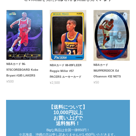
NBAカード 96-
NBAカード
NBAカード 88-89FLEER
97SCOREBOARD Kobe
96UPPERDECK Ed
Reggie Miller #57
Bryant #185 LAKERS
O'bannon #32 NETS
PACERS ルーキーカード
¥500
¥50
¥2,500
【送料について】
10,000円以上
お買い上げで
送料無料！
Bigな商品は全国一律850円！
※北海道、沖縄の方は申し訳ありませんが1,450円いただきます。