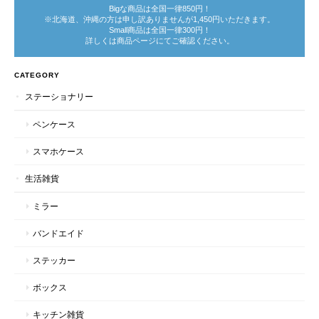
Bigな商品は全国一律850円！
※北海道、沖縄の方は申し訳ありませんが1,450円いただきます。
Small商品は全国一律300円！
詳しくは商品ページにてご確認ください。
CATEGORY
ステーショナリー
ペンケース
スマホケース
生活雑貨
ミラー
バンドエイド
ステッカー
ボックス
キッチン雑貨