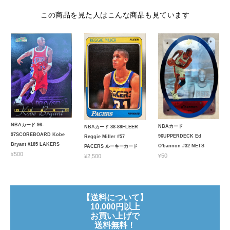
この商品を見た人はこんな商品も見ています
NBAカード 96-
NBAカード
NBAカード 88-89FLEER
97SCOREBOARD Kobe
96UPPERDECK Ed
Reggie Miller #57
Bryant #185 LAKERS
O'bannon #32 NETS
PACERS ルーキーカード
¥500
¥50
¥2,500
【送料について】
10,000円以上
お買い上げで
送料無料！