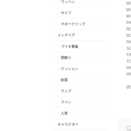
ワッペン
MI
MI
サイフ
MI
PA
マネークリップ
R
インテリア
RO
R
ブリキ看板
SC
TI
壁飾り
T
W
クッション
WI
絵皿
状
ランプ
ファン
人形
キャラクター