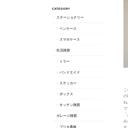
CATEGORY
ステーショナリー
ペンケース
スマホケース
生活雑貨
ミラー
バンドエイド
ステッカー
こ
ボックス
の
ね
キッチン雑貨
で
「
ガレージ雑貨
み
ブリキ看板
す