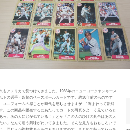
れもアメリカで見つけてきました。1986年のニューヨークヤンキース
以下の選手・監督のベースボールカードです。約30年前のものです
。ユニフォームの感じとか時代を感じさせますが、1週まわって新鮮
す。この商品を販売するにあたってカードの写真をよーく見ていると
あっ、あの人に顔が似ている！」とか「この人のひげの具合はあの人
たい」なんて違う興味がわいてきました。そんな見方もおもしろいで
よ。同じ人が複数枚あるものもありますので、まとめて持って行っち