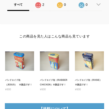
2
0
0
すべて
この商品を見た人はこんな商品も見ています
バンドエイド缶
バンドエイド缶（RUBBER
バンドエイド缶（ROSIE）
（JESUS） ※新品です！
CHICKEN）※新品です！
※新品です！
¥600
¥600
¥600
【送料について】