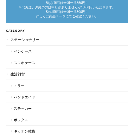
Bigな商品は全国一律850円！
※北海道、沖縄の方は申し訳ありませんが1,450円いただきます。
Small商品は全国一律300円！
詳しくは商品ページにてご確認ください。
CATEGORY
ステーショナリー
ペンケース
スマホケース
生活雑貨
ミラー
バンドエイド
ステッカー
ボックス
キッチン雑貨